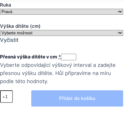
Ruka
Výška dítěte (cm)
Vyčistit
Přesná výška dítěte v cm
*
Vyberte odpovídající výškový interval a zadejte
přesnou výšku dítěte. Hůl připravíme na míru
podle této hodnoty.
OMG.Cube
Přidat do košíku
Kids
množství