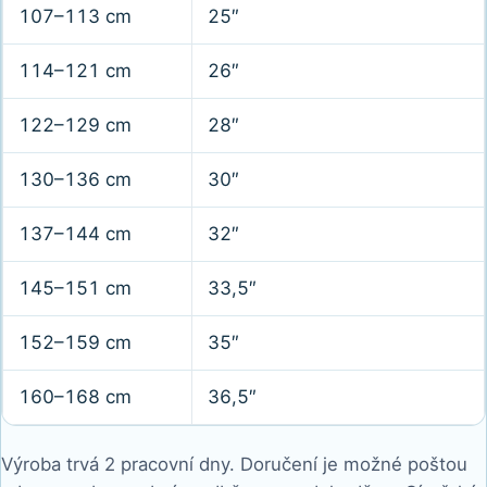
OMG.Cube
107–113 cm
25″
Kids
podle
114–121 cm
26″
výšky
dítěte
122–129 cm
28″
130–136 cm
30″
137–144 cm
32″
145–151 cm
33,5″
152–159 cm
35″
160–168 cm
36,5″
Výroba trvá 2 pracovní dny. Doručení je možné poštou