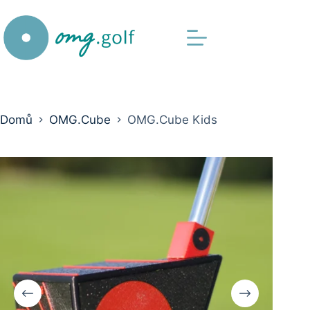
Přejít
na
obsah
Domů
OMG.Cube
OMG.Cube Kids